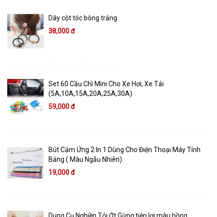
Dây cột tóc bông trắng
38,000 đ
Set 60 Cầu Chì Mini Cho Xe Hơi, Xe Tải
(5A,10A,15A,20A,25A,30A)
59,000 đ
Bút Cảm Ứng 2 In 1 Dùng Cho Điện Thoại Máy Tính
Bảng ( Màu Ngẫu Nhiên)
19,000 đ
Dụng Cụ Nghiền Tỏi Ớt Gừng tiện lợi màu hồng