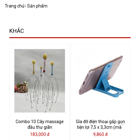
Trang chủ
Sản phẩm
KHÁC
Combo 10 Cây massage
Gía đỡ điện thoại gấp gọn
đầu thư giãn
tiện lợi 7,5 x 3,3cm (màu
ngẫu nhiên)
183,000 đ
9,860 đ