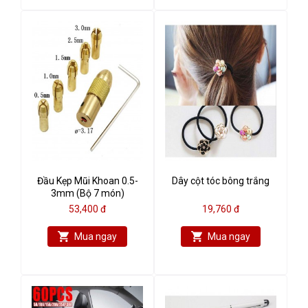
Đầu Kẹp Mũi Khoan 0.5-
Dây cột tóc bông trắng
3mm (Bộ 7 món)
53,400 đ
19,760 đ
Mua ngay
Mua ngay