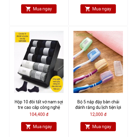
Mua ngay
Mua ngay
Hộp 10 đôi tất vớ nam sợi
Bộ 5 nắp đậy bàn chải
tre cao câp công nghệ
đánh răng du lịch tiện lợi
nano khử mùi hôi
104,400 đ
12,000 đ
KAFFDARE (cổ ngắn)
Mua ngay
Mua ngay