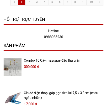
«
1
2
3
4
5
6
7
8
9
10
»
HỖ TRỢ TRỰC TUYẾN
Hotline
0988935230
SẢN PHẨM
Combo 10 Cây massage đầu thư giãn
300,000 đ
Gía đỡ điện thoại gấp gọn tiện lợi 7,5 x 3,3cm (màu
ngẫu nhiên)
17,000 đ