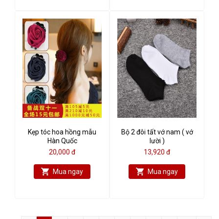
Kẹp tóc hoa hồng mẫu
Bộ 2 đôi tất vớ nam ( vớ
Hàn Quốc
lười )
20,000 đ
13,920 đ
Mua ngay
Mua ngay