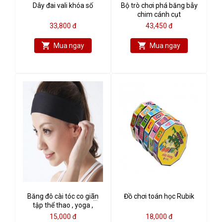
Dây đai vali khóa số
Bộ trò chơi phá băng bẫy
chim cánh cụt
33,800 đ
43,450 đ
Mua ngay
Mua ngay
Băng đô cài tóc co giãn
Đồ chơi toán học Rubik
tập thể thao , yoga ,
aerobic màu ngẫu nhiên
15,000 đ
18,000 đ