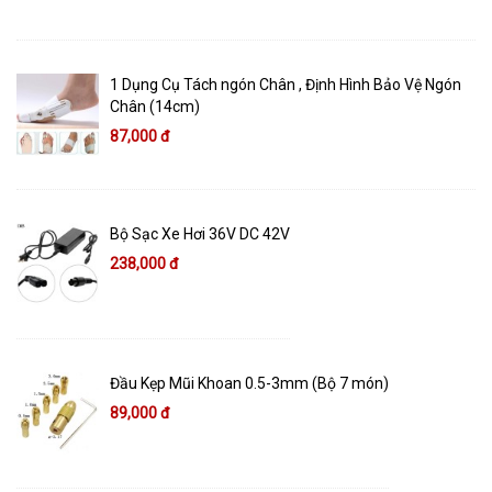
1 Dụng Cụ Tách ngón Chân , Định Hình Bảo Vệ Ngón
Chân (14cm)
87,000 đ
Bộ Sạc Xe Hơi 36V DC 42V
238,000 đ
Đầu Kẹp Mũi Khoan 0.5-3mm (Bộ 7 món)
89,000 đ