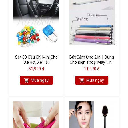
Set 60 Cầu Chì Mini Cho
Bút Cảm Ứng 2 In 1 Dùng
Xe Hơi, Xe Tải
Cho Điện Thoại Máy Tính
(5A,10A,15A,20A,25A,30A)
Bảng ( Màu Ngẫu Nhiên)
51,920 đ
11,970 đ
Mua ngay
Mua ngay