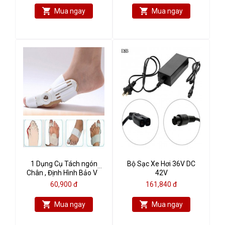
Mua ngay
Mua ngay
1 Dụng Cụ Tách ngón
Bộ Sạc Xe Hơi 36V DC
Chân , Định Hình Bảo Vệ
42V
Ngón Chân (14cm)
60,900 đ
161,840 đ
Mua ngay
Mua ngay