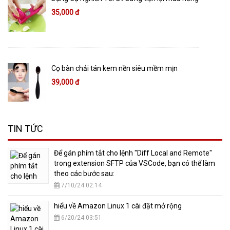
35,000 đ
Cọ bàn chải tán kem nền siêu mềm mịn
39,000 đ
TIN TỨC
​Để gán phím tắt cho lệnh "Diff Local and Remote"
trong extension SFTP của VSCode, bạn có thể làm
theo các bước sau:
7/10/24 02:14
hiểu về Amazon Linux 1 cài đặt mở rộng
6/20/24 03:51