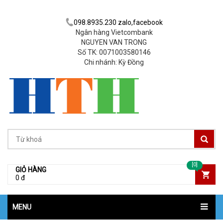
098.8935.230 zalo,facebook
Ngân hàng Vietcombank
NGUYEN VAN TRONG
Số TK: 0071003580146
Chi nhánh: Kỳ Đồng
[0]
GIỎ HÀNG
0 đ
MENU