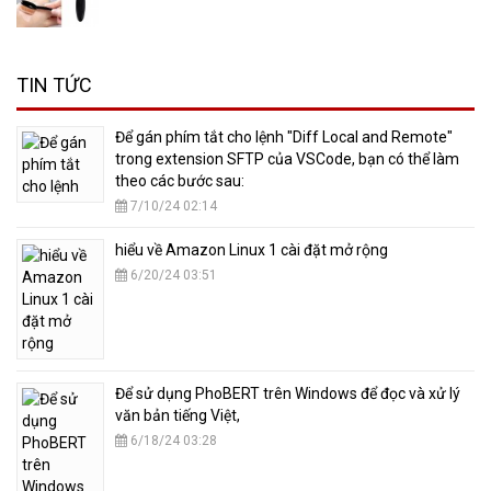
TIN TỨC
​Để gán phím tắt cho lệnh "Diff Local and Remote"
trong extension SFTP của VSCode, bạn có thể làm
theo các bước sau:
7/10/24 02:14
hiểu về Amazon Linux 1 cài đặt mở rộng
6/20/24 03:51
​Để sử dụng PhoBERT trên Windows để đọc và xử lý
văn bản tiếng Việt,
6/18/24 03:28