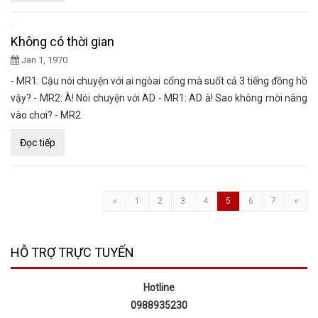
Không có thời gian
Jan 1, 1970
- MR1: Cậu nói chuyện với ai ngòai cổng mà suốt cả 3 tiếng đồng hồ
vậy? - MR2: À! Nói chuyện với AD - MR1: AD à! Sao không mời nàng
vào chơi? - MR2
Đọc tiếp
«
1
2
3
4
5
6
7
»
HỖ TRỢ TRỰC TUYẾN
Hotline
0988935230