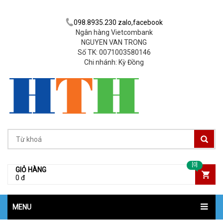
098.8935.230 zalo,facebook
Ngân hàng Vietcombank
NGUYEN VAN TRONG
Số TK: 0071003580146
Chi nhánh: Kỳ Đồng
[0]
GIỎ HÀNG
0 đ
MENU