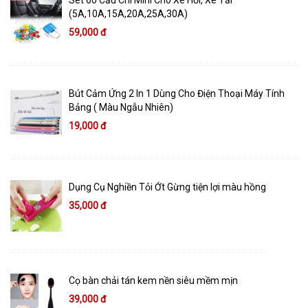
Set 60 Cầu Chì Mini Cho Xe Hơi, Xe Tải
(5A,10A,15A,20A,25A,30A)
59,000 đ
Bút Cảm Ứng 2 In 1 Dùng Cho Điện Thoại Máy Tính
Bảng ( Màu Ngẫu Nhiên)
19,000 đ
Dụng Cụ Nghiền Tỏi Ớt Gừng tiện lợi màu hồng
35,000 đ
Cọ bàn chải tán kem nền siêu mềm mịn
39,000 đ