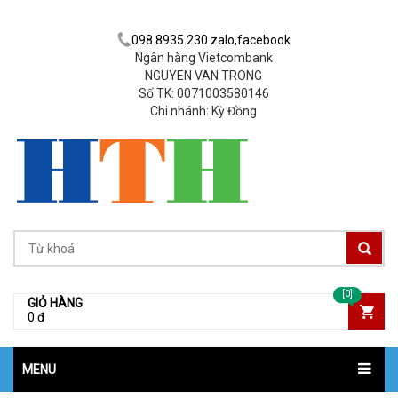
098.8935.230 zalo,facebook
Ngân hàng Vietcombank
NGUYEN VAN TRONG
Số TK: 0071003580146
Chi nhánh: Kỳ Đồng
[0]
GIỎ HÀNG
0 đ
MENU