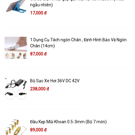
ngẫu nhiên)
17,000 đ
1 Dụng Cụ Tách ngón Chân , Định Hình Bảo Vệ Ngón
Chân (14cm)
87,000 đ
Bộ Sạc Xe Hơi 36V DC 42V
238,000 đ
Đầu Kẹp Mũi Khoan 0.5-3mm (Bộ 7 món)
89,000 đ