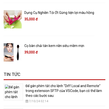
Dụng Cụ Nghiền Tỏi Ớt Gừng tiện lợi màu hồng
35,000 đ
Cọ bàn chải tán kem nền siêu mềm mịn
39,000 đ
TIN TỨC
​Để gán phím tắt cho lệnh "Diff Local and Remote"
trong extension SFTP của VSCode, bạn có thể làm
theo các bước sau:
7/10/24 02:14