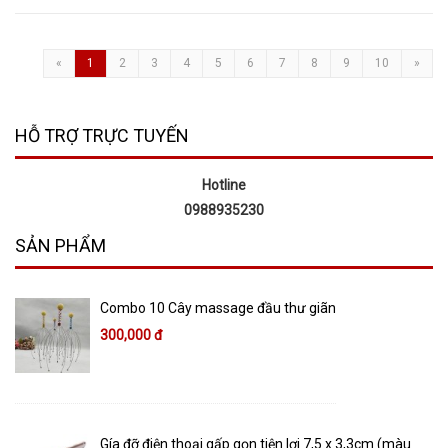
«
1
2
3
4
5
6
7
8
9
10
»
HỖ TRỢ TRỰC TUYẾN
Hotline
0988935230
SẢN PHẨM
Combo 10 Cây massage đầu thư giãn
300,000 đ
Gía đỡ điện thoại gấp gọn tiện lợi 7,5 x 3,3cm (màu