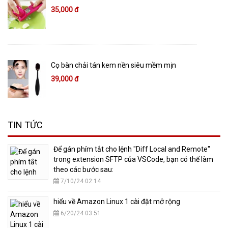
35,000 đ
Cọ bàn chải tán kem nền siêu mềm mịn
39,000 đ
TIN TỨC
​Để gán phím tắt cho lệnh "Diff Local and Remote"
trong extension SFTP của VSCode, bạn có thể làm
theo các bước sau:
7/10/24 02:14
hiểu về Amazon Linux 1 cài đặt mở rộng
6/20/24 03:51