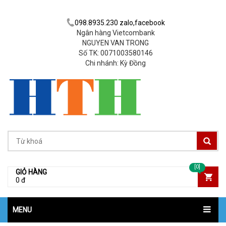
098.8935.230 zalo,facebook
Ngân hàng Vietcombank
NGUYEN VAN TRONG
Số TK: 0071003580146
Chi nhánh: Kỳ Đồng
[0]
GIỎ HÀNG
0 đ
MENU