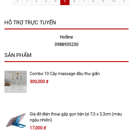
«
1
2
3
4
5
6
7
8
9
10
»
HỖ TRỢ TRỰC TUYẾN
Hotline
0988935230
SẢN PHẨM
Combo 10 Cây massage đầu thư giãn
300,000 đ
Gía đỡ điện thoại gấp gọn tiện lợi 7,5 x 3,3cm (màu
ngẫu nhiên)
17,000 đ