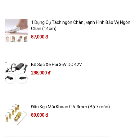
1 Dụng Cụ Tách ngón Chân , Định Hình Bảo Vệ Ngón
Chân (14cm)
87,000 đ
Bộ Sạc Xe Hơi 36V DC 42V
238,000 đ
Đầu Kẹp Mũi Khoan 0.5-3mm (Bộ 7 món)
89,000 đ