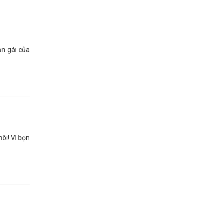
ạn gái của
hôi! Vì bọn