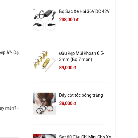
Bộ Sạc Xe Hơi 36V DC 42V
238,000 đ
bếp à?- Dạ
Đầu Kẹp Mũi Khoan 0.5-
3mm (Bộ 7 món)
89,000 đ
Dây cột tóc bông trắng
38,000 đ
may mắn? -
Set 60 Cầu Chì Mini Cho Xe