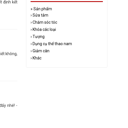
t định kết
»
Sản phẩm
›
Sửa tắm
›
Chăm sóc tóc
›
Khóa các loại
›
Tượng
›
Dụng cụ thể thao nam
›
Giảm cân
iết không,
›
Khác
đấy nhé! -