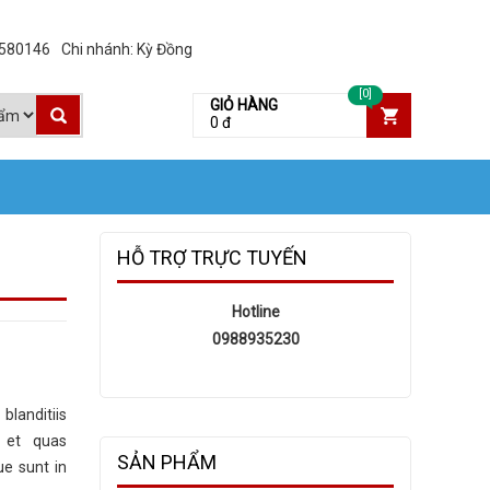
3580146
Chi nhánh: Kỳ Đồng
[0]
GIỎ HÀNG
0 đ
HỖ TRỢ TRỰC TUYẾN
Hotline
0988935230
landitiis
s et quas
SẢN PHẨM
ue sunt in