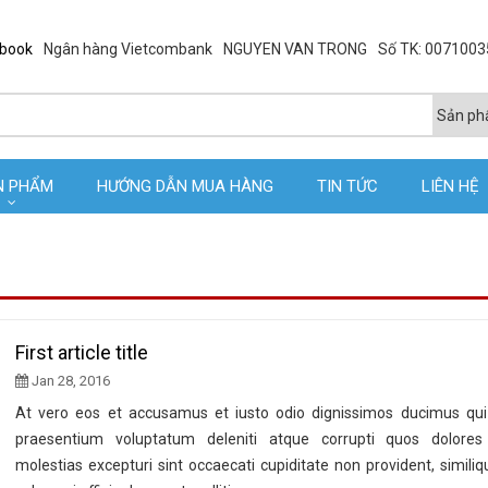
ebook
Ngân hàng Vietcombank
NGUYEN VAN TRONG
Số TK: 007100
N PHẨM
HƯỚNG DẪN MUA HÀNG
TIN TỨC
LIÊN HỆ
First article title
Jan 28, 2016
At vero eos et accusamus et iusto odio dignissimos ducimus qui b
praesentium voluptatum deleniti atque corrupti quos dolore
molestias excepturi sint occaecati cupiditate non provident, similiq