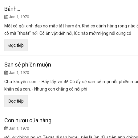
Bánh…
Jan 1, 1970
Một cô gái xinh đẹp nọ mắc tật ham ăn. Khó có gánh hàng rong nào 
cô mà “thoát” nổi. Cô ăn vặt đến nỗi, lúc nào mở miệng nói cũng có
Đọc tiếp
San sẻ phiền muộn
Jan 1, 1970
Cha khuyên con: - Hãy lấy vợ đi! Cô ấy sẽ san sẻ mọi nỗi phiền m
khăn của con. - Nhưng con chẳng có nỗi phi
Đọc tiếp
Con hươu của nàng
Jan 1, 1970
Đôi vợ chồng người Texas đi săn hươu. Đây là lần đầu tiên anh chồng