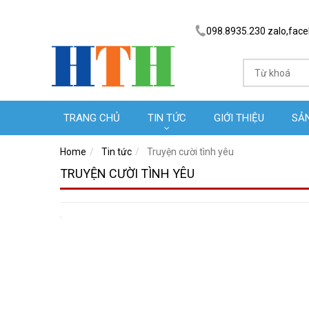
098.8935.230 zalo,fac
TRANG CHỦ
TIN TỨC
GIỚI THIỆU
SẢ
Home
Tin tức
Truyện cười tình yêu
TRUYỆN CƯỜI TÌNH YÊU