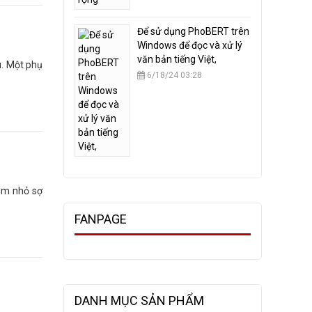
​Để sử dụng PhoBERT trên
Windows để đọc và xử lý
văn bản tiếng Việt,
u. Một phụ
6/18/24 03:28
 em nhỏ sợ
FANPAGE
DANH MỤC SẢN PHẨM