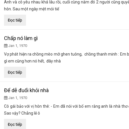
Anh và cô yêu nhau khá lâu rồi, cuối cùng năm đó 2 người cũng quyế
hôn. Sau một ngày mệt mỏi tiế
Đọc tiếp
Chấp nó làm gì
Jan 1, 1970
Vợ phát hiện ra chồng mèo mỡ ghen tuông, chồng thanh minh : Em b
gì em cũng hơn nó hết, đây nhà
Đọc tiếp
Để dễ đuổi khỏi nhà
Jan 1, 1970
Cô gái bảo với vị hôn thê: - Em đã nói với bố em rằng anh là nhà thơ 
Sao vậy? Chẳng lẽ ô
Đọc tiếp