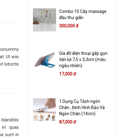
Combo 10 Cây massage
đầu thư giãn
300,000 đ
am nonummy
Gía đỡ điện thoại gấp gọn
t. Ut wisi
tiện lợi 7,5 x 3,3cm (màu
t lobortis
ngẫu nhiên)
17,000 đ
1 Dụng Cụ Tách ngón
Chân , Định Hình Bảo Vệ
Ngón Chân (14cm)
landitiis
87,000 đ
s et quas
ue sunt in