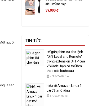
siêu mềm mịn
39,000 đ
TIN TỨC
 Một người
​Để gán phím tắt cho lệnh
"Diff Local and Remote"
trong extension SFTP của
VSCode, bạn có thể làm
theo các bước sau:
7/10/24 02:14
ông là sao
hiểu về Amazon Linux 1
cài đặt mở rộng
6/20/24 03:51