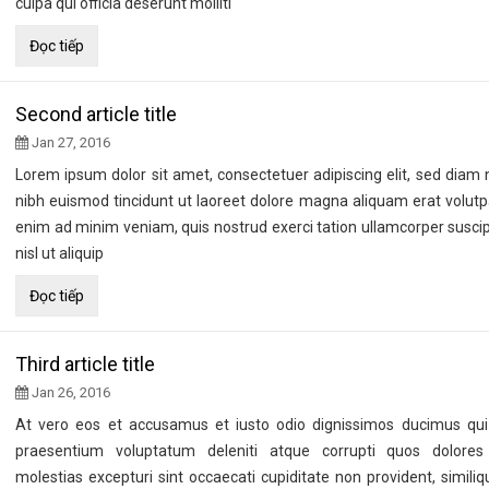
culpa qui officia deserunt molliti
Đọc tiếp
Second article title
Jan 27, 2016
Lorem ipsum dolor sit amet, consectetuer adipiscing elit, sed di
nibh euismod tincidunt ut laoreet dolore magna aliquam erat volutpa
enim ad minim veniam, quis nostrud exerci tation ullamcorper suscipi
nisl ut aliquip
Đọc tiếp
Third article title
Jan 26, 2016
At vero eos et accusamus et iusto odio dignissimos ducimus qui b
praesentium voluptatum deleniti atque corrupti quos dolore
molestias excepturi sint occaecati cupiditate non provident, similiq