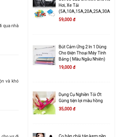
Hơi, Xe Tải
(5A,10A,15A,20A,25A,30A)
59,000 đ
đi qua nhà
Bút Cảm Ứng 2 In 1 Dùng
Cho Điện Thoại Máy Tính
Bảng ( Màu Ngẫu Nhiên)
19,000 đ
uộn và khó
Dụng Cụ Nghiền Tỏi Ớt
Gừng tiện lợi màu hồng
35,000 đ
Cọ bàn chải tán kem nền
 cho vợ đi