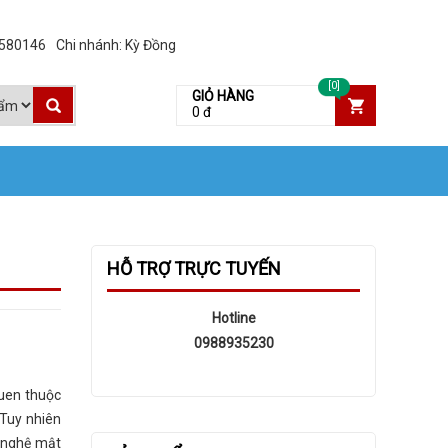
3580146
Chi nhánh: Kỳ Đồng
[0]
GIỎ HÀNG
0 đ
HỖ TRỢ TRỰC TUYẾN
Hotline
0988935230
uen thuộc
 Tuy nhiên
 nghệ mật