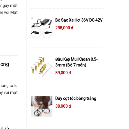
ử ngay một
hệ với Mật
Bộ Sạc Xe Hơi 36V DC 42V
238,000 đ
Đầu Kẹp Mũi Khoan 0.5-
 ong
3mm (Bộ 7 món)
89,000 đ
húng ta lo
ay với mặt
Dây cột tóc bông trắng
38,000 đ
 quả