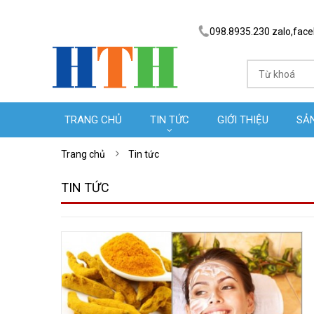
098.8935.230 zalo,fac
TRANG CHỦ
TIN TỨC
GIỚI THIỆU
SẢ
Trang chủ
Tin tức
TIN TỨC