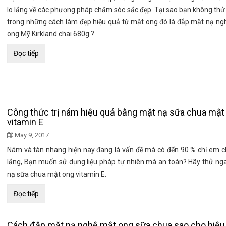
lo lắng về các phương pháp chăm sóc sắc đẹp. Tại sao bạn không th
trong những cách làm đẹp hiệu quả từ mật ong đó là đắp mặt nạ ng
ong Mỹ Kirkland chai 680g ?
Đọc tiếp
Công thức trị nám hiệu quả bằng mặt nạ sữa chua mật
vitamin E
May 9, 2017
Nám và tàn nhang hiện nay đang là vấn đề mà có đến 90 % chị em c
lắng, Bạn muốn sử dụng liệu pháp tự nhiên mà an toàn? Hãy thử ng
nạ sữa chua mật ong vitamin E.
Đọc tiếp
Cách đắp mặt nạ nghệ mật ong sữa chua sao cho hiệu