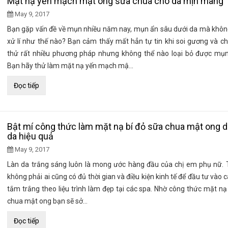
Mặt nạ yến mạch mật ong sữa chua cho da mịn màng
May 9, 2017
Bạn gặp vấn đề về mụn nhiều năm nay, mụn ẩn sâu dưới da mà không
xử lí như thế nào? Bạn cảm thấy mất hẳn tự tin khi soi gương và c
thử rất nhiều phương pháp nhưng không thể nào loại bỏ được mụn
Bạn hãy thử làm mặt nạ yến mạch mậ...
Đọc tiếp
Bật mí công thức làm mặt nạ bí đỏ sữa chua mật ong 
da hiệu quả
May 9, 2017
Làn da trắng sáng luôn là mong ước hàng đầu của chị em phụ nữ. T
không phải ai cũng có đủ thời gian và điều kiện kinh tế để đầu tư vào c
tắm trắng theo liệu trình làm đẹp tại các spa. Nhờ công thức mặt nạ
chua mật ong bạn sẽ sở...
Đọc tiếp