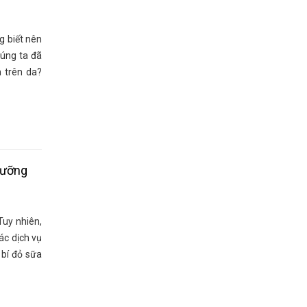
 biết nên
húng ta đã
 trên da?
dưỡng
uy nhiên,
ác dịch vụ
 bí đỏ sữa