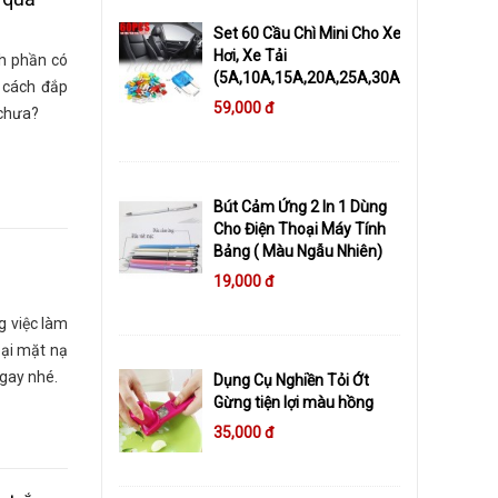
Set 60 Cầu Chì Mini Cho Xe
Hơi, Xe Tải
h phần có
(5A,10A,15A,20A,25A,30A)
n cách đắp
59,000 đ
 chưa?
Bút Cảm Ứng 2 In 1 Dùng
Cho Điện Thoại Máy Tính
Bảng ( Màu Ngẫu Nhiên)
19,000 đ
g việc làm
oại mặt nạ
gay nhé.
Dụng Cụ Nghiền Tỏi Ớt
Gừng tiện lợi màu hồng
35,000 đ