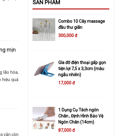
SẢN PHẨM
Combo 10 Cây massage
đầu thư giãn
300,000 đ
ắng mịn
Gía đỡ điện thoại gấp gọn
tiện lợi 7,5 x 3,3cm (màu
g lão hóa,
ngẫu nhiên)
 hiệu quả
17,000 đ
1 Dụng Cụ Tách ngón
Chân , Định Hình Bảo Vệ
Ngón Chân (14cm)
87,000 đ
g vẫn còn