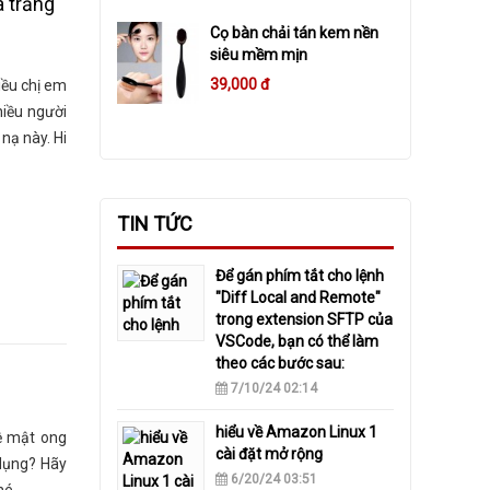
a trắng
Cọ bàn chải tán kem nền
siêu mềm mịn
39,000 đ
iều chị em
hiều người
nạ này. Hi
TIN TỨC
​Để gán phím tắt cho lệnh
"Diff Local and Remote"
trong extension SFTP của
VSCode, bạn có thể làm
theo các bước sau:
7/10/24 02:14
hiểu về Amazon Linux 1
ệ mật ong
cài đặt mở rộng
dụng? Hãy
6/20/24 03:51