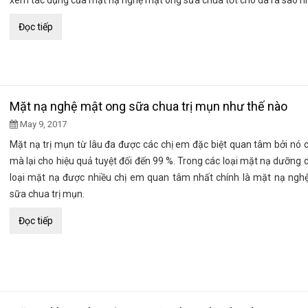
xem tác dụng của mặt nạ nghệ mật ong sữa chua tốt cho da ra sao n
Đọc tiếp
Mặt nạ nghệ mật ong sữa chua trị mụn như thế nào
May 9, 2017
Mặt nạ trị mụn từ lâu đa được các chị em đặc biệt quan tâm bởi nó 
mà lại cho hiệu quả tuyệt đối đến 99 %. Trong các loại mặt nạ dưỡng d
loại mặt nạ được nhiều chị em quan tâm nhất chính là mặt nạ ngh
sữa chua trị mụn.
Đọc tiếp