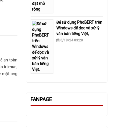
hé.
​Để sử dụng PhoBERT trên
Windows để đọc và xử lý
văn bản tiếng Việt,
6/18/24 03:28
có an toàn
a trị mụn,
ệ mật ong
FANPAGE